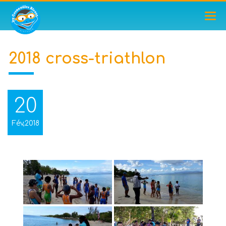
TOG
NAV
2018 cross-triathlon
20
Fév,2018