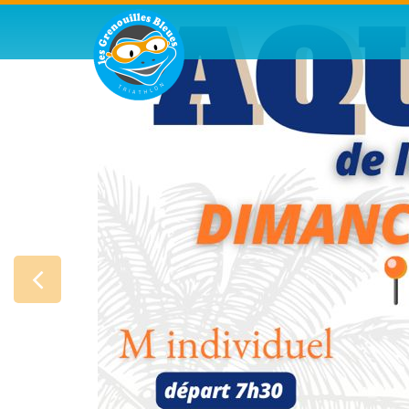
Aquathlon de Baie-
Le programme : 06h30 : Récupération des dossards 07h
l’Aquathlon M 09h15 : Départ des 6-9 ans 09h35