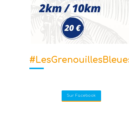
Lire la suite
#LesGrenouillesBleue
Sur Facebook