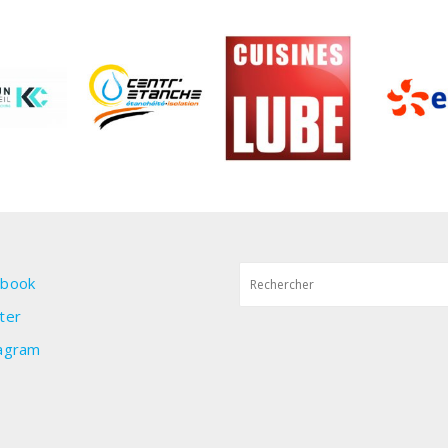
ebook
ter
agram