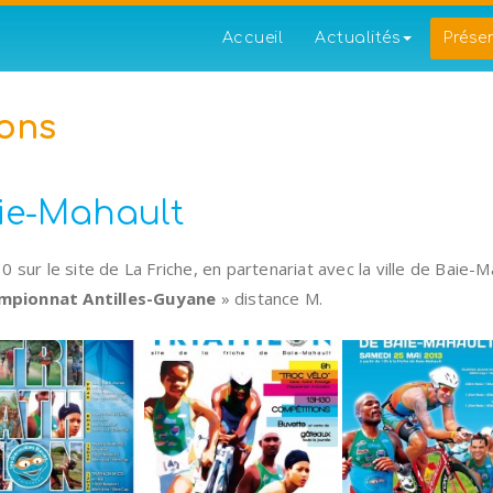
Accueil
Actualités
Prése
ons
aie-Mahault
sur le site de La Friche, en partenariat avec la ville de Baie-Ma
mpionnat Antilles-Guyane
» distance M.