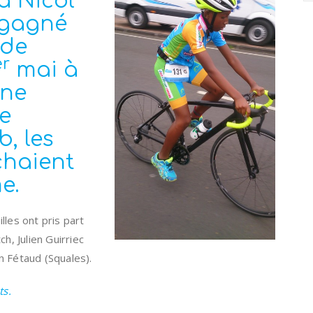
a Nicol
 gagné
 de
er
mai à
Une
e
b, les
chaient
e.
lles ont pris part
h, Julien Guirriec
n Fétaud (Squales).
ts.