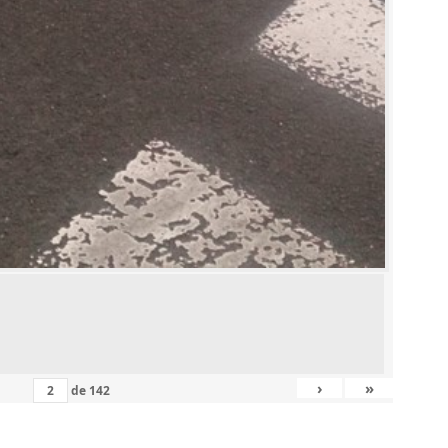
›
»
de
142