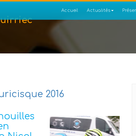
Accueil
Actualités
Prése
uirriec
ricisque 2016
nouilles
en