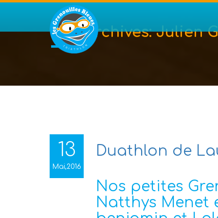
Tag Archives:
Julien G
13
Duathlon de Lau
Mai,2016
Nos petites Gre
Natthys Menet 