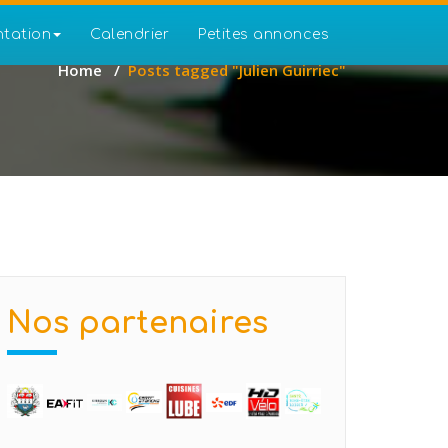
ntation
Calendrier
Petites annonces
Home
/
Posts tagged "Julien Guirriec"
Nos partenaires