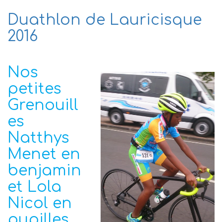
Duathlon de Lauricisque
2016
Nos
petites
Grenouill
es
Natthys
Menet en
benjamin
et Lola
Nicol en
pupilles