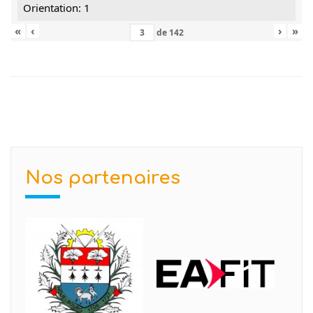
Orientation: 1
«
‹
›
»
de
142
Nos partenaires