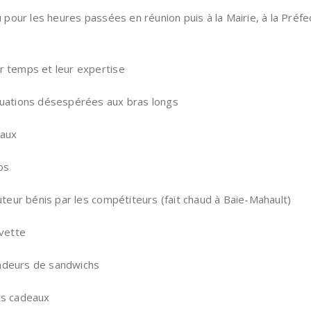
our les heures passées en réunion puis à la Mairie, à la Préfe
r temps et leur expertise
ituations désespérées aux bras longs
eaux
os
auteur bénis par les compétiteurs (fait chaud à Baie-Mahault)
uvette
ndeurs de sandwichs
ts cadeaux