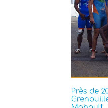
Près de 2
Grenouill
Mahault. 