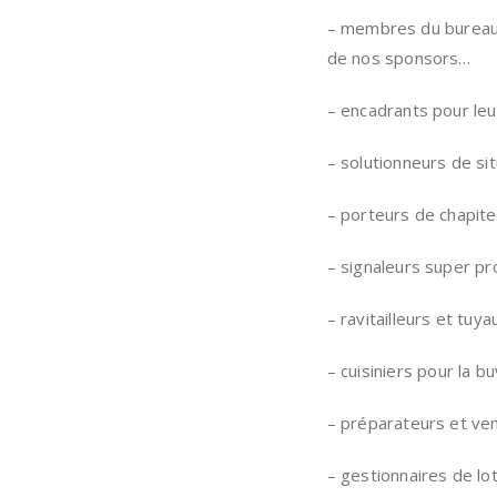
– membres du bureau p
de nos sponsors…
– encadrants pour leu
– solutionneurs de s
– porteurs de chapit
– signaleurs super pr
– ravitailleurs et tuy
– cuisiniers pour la b
– préparateurs et ve
– gestionnaires de lo