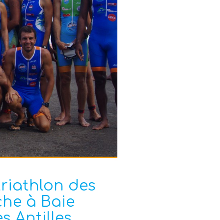
triathlon des
che à Baie
 Antilles