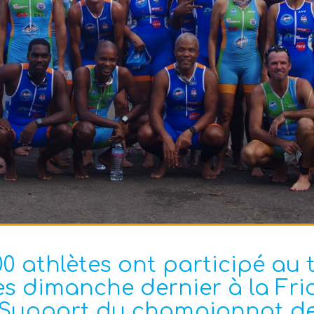
00 athlètes ont participé au 
es dimanche dernier à la Fri
Support du championnat des