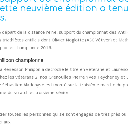
ette neuvième édition a tenu
s.
le départ de la distance reine, support du championnat des Antil
s triathlètes antillais dont Olivier Noglotte (ASC Vétiver) et Math
pion et championne 2016.
ilipon championne
a Renesson Philipon a décroché le titre en vétérane et Laurence
hez les vétérans 2, nos Grenouilles Pierre Yves Teycheney et 
ue Sébastien Aladenyse est monté sur la troisième marche du 
ième du scratch et troisième sénior.
er toutes les personnes qui se sont engagés de très près ou de
 aux :