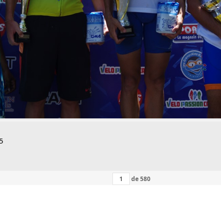
5
de
580