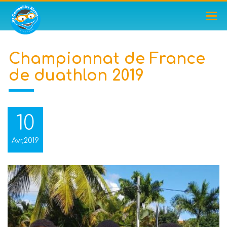
TOG
NAV
Championnat de France
de duathlon 2019
10
Avr,2019