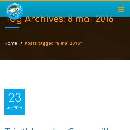
TOG
NAV
Tag Archives:
8 mai 2016
Home
/
Posts tagged "8 mai 2016"
23
Avr,2016