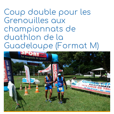
Coup double pour les
Grenouilles aux
championnats de
duathlon de la
Guadeloupe (Format M)