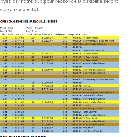
yés par notre club pour l’essor de la discipline seront
s disons à bientôt.