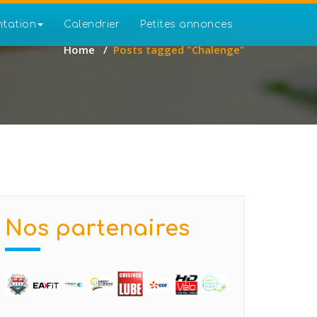
ntation
Calendrier
Petites annonces
Home
/
Posts tagged "Chalenge"
Nos partenaires