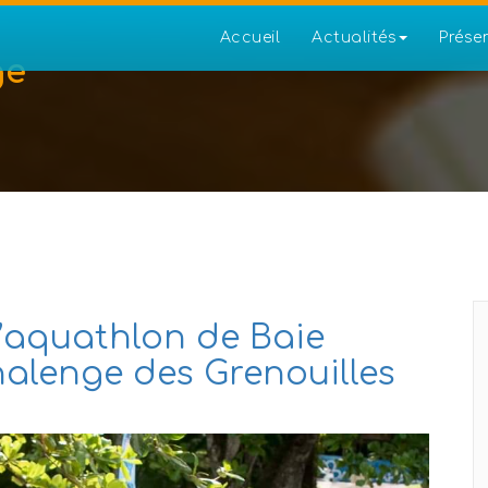
Accueil
Actualités
Prése
ge
l’aquathlon de Baie
halenge des Grenouilles