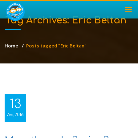
TOG
NAV
Tag Archives:
Eric Beltan
Home
/
Posts tagged "Eric Beltan"
13
Avr,2016