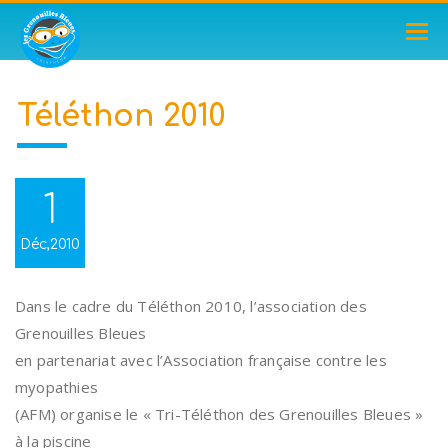
TOG
NAV
Téléthon 2010
1
Déc,2010
Dans le cadre du Téléthon 2010, l’association des
Grenouilles Bleues
en partenariat avec l’Association française contre les
myopathies
(AFM) organise le « Tri-Téléthon des Grenouilles Bleues »
à la piscine