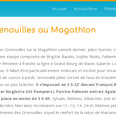
Accueil
Actualités
Prése
renouilles au Magathlon
es Grenouilles sur le Magathlon samedi dernier. Julien Guirriec 
u’une équipe composée de Brigitte Baudin, Sophie Rivals, Fabienn
m féminine à franchir la ligne à Grand Bourg de Marie-Galante.
ique. Il fallait être particulièrement endurant et motivé pour enc
 de course à pieds. Grenouille Julien sortait de l’eau en troisièm
r ne plus la lâcher.
Il s’imposait en 3 h 22’ devant François
vier Noglotte (US Pompiers). Patrice Palmont entrait égal
 place en moins de 3 h 45’.
Sylvain, Mathieu, Sébastien, Joël e
rrière Marraine) terminaient aux 11, 12, 14, 24 et 36èmes pla
éminine des Grenouilles voyait le renfort de la nièce de Marrain