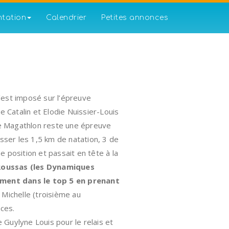
ntation
Calendrier
Petites annonces
s’est imposé sur l’épreuve
e Catalin et Elodie Nuissier-Louis
 Le Magathlon reste une épreuve
aisser les 1,5 km de natation, 3 de
e position et passait en tête à la
 Roussas (les Dynamiques
ement dans le top 5 en prenant
t Michelle (troisième au
ces.
e Guylyne Louis pour le relais et