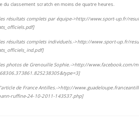
ce du classement scratch en moins de quatre heures.
r les résultats complets par équipe->http://www.sport-up.fr/re
_officiels.pdf]
r les résultats complets individuels.->http://www.sport-up.fr/r
_officiels_ind.pdf]
r les photos de Grenouille Sophie.->http://www.facebook.com/m
768306.373861.825238305&type=3]
 l’article de France Antilles.->http://www.guadeloupe.franceantil
oann-ruffine-24-10-2011-143537.php]