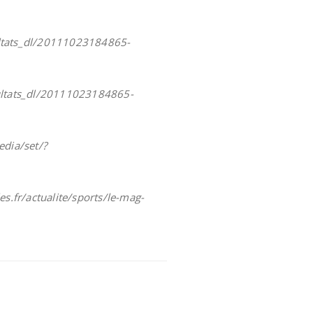
sultats_dl/20111023184865-
esultats_dl/20111023184865-
edia/set/?
les.fr/actualite/sports/le-mag-