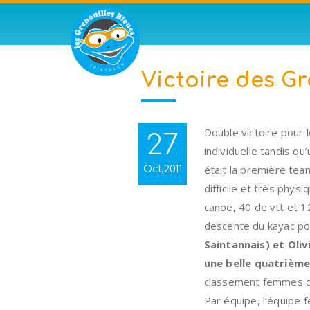
Victoire des G
Double victoire pour l
27
individuelle tandis q
était la première tea
Oct,2011
difficile et très phys
canoë, 40 de vtt et 12
descente du kayac pou
Saintannais) et Oli
une belle quatrième
classement femmes de
Par équipe, l’équipe f