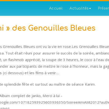
Accueil
Actualités
Prése
i » des Genouilles Bleues
es Grenouilles Bleues ont vu la vie en rose.Les Grenouilles Bleu
a. Tout était réuni pour assurer le succès de la soirée, ambianc
é, un flashmob apprécié, la soupe de 3 heures, le coco à l’eau 
der aux participants de mettre le rose à l’honneur, mais la g
 (ci dessous) et les films à venir…
te splendide fête et surtout au maître de séance Karim.
l’Album complet de Janko, Merci à lui -
.google.com/107182593925603936350/SoireeAmiAMi2012?aut
tlink]