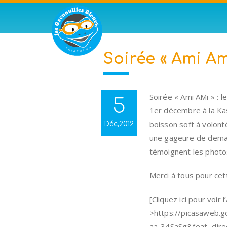
Soirée « Ami Am
Soirée « Ami AMi » : l
5
1er décembre à la Kas
boisson soft à volont
Déc,2012
une gageure de deman
témoignent les photos
Merci à tous pour cet
[Cliquez ici pour voir 
>https://picasaweb
aa-34SaSg&feat=direc