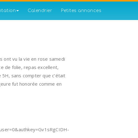
ntation
Calendrier
Petites annonces
es ont vu la vie en rose samedi
e de folie, repas excellent,
de 5H, sans compter que c’était
ageure fut honorée comme en
huser=0&authkey=Gv1sRgCIDH-