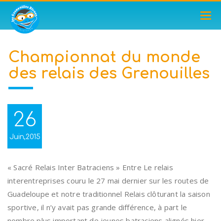
TOG
NAV
Championnat du monde
des relais des Grenouilles
26
Juin,2015
« Sacré Relais Inter Batraciens » Entre Le relais
interentreprises couru le 27 mai dernier sur les routes de
Guadeloupe et notre traditionnel Relais clôturant la saison
sportive, il n’y avait pas grande différence, à part le
nombre plus important de jeunes batraciens alignés hier