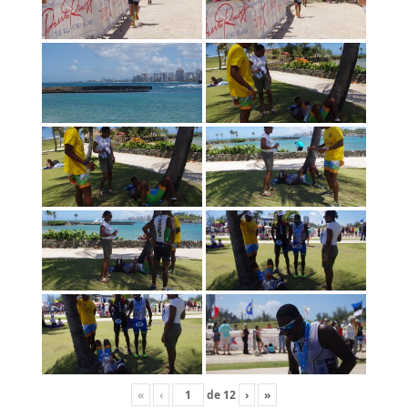
«
‹
de
12
›
»