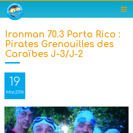
TOG
NAV
Ironman 70.3 Porto Rico :
Pirates Grenouilles des
Caraïbes J-3/J-2
19
Mar,2016