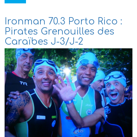
Ironman 70.3 Porto Rico :
Pirates Grenouilles des
Caraïbes J-3/J-2