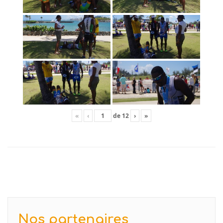
«
‹
de
12
›
»
Nos partenaires