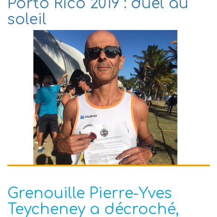
Porto Rico 2019 : duel au
soleil
Grenouille Pierre-Yves
Teycheney a décroché,