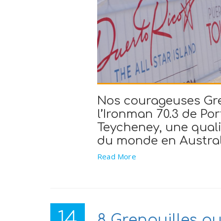
Nos courageuses Gre
l’Ironman 70.3 de Por
Teycheney, une qual
du monde en Australie
Read More
14
8 Grenouilles au