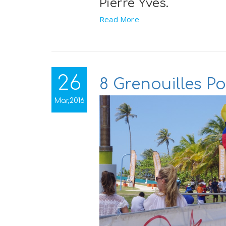
Pierre Yves.
Read More
26
8 Grenouilles P
Mar,2016