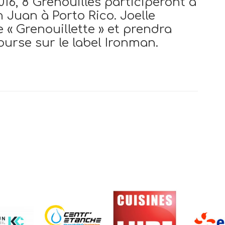
6, 8 Grenouilles participeront à
 Juan à Porto Rico. Joelle
e « Grenouillette » et prendra
ourse sur le label Ironman.