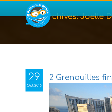
Tag Archives:
Joelle D
29
2 Grenouilles fi
Oct,2016