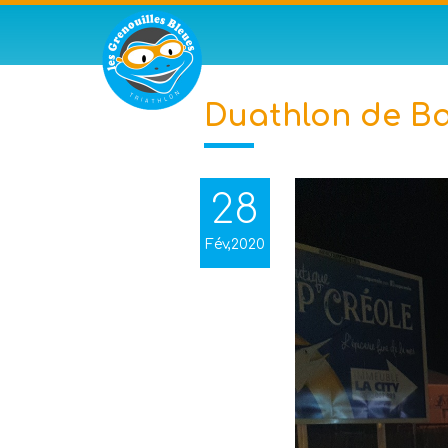
Duathlon de Ba
28
Fév,2020