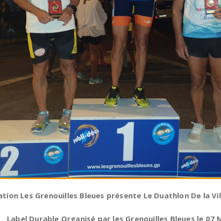
ation Les Grenouilles Bleues présente Le Duathlon De la Vi
Label Durable Organisé par les Grenouilles Bleues le 07