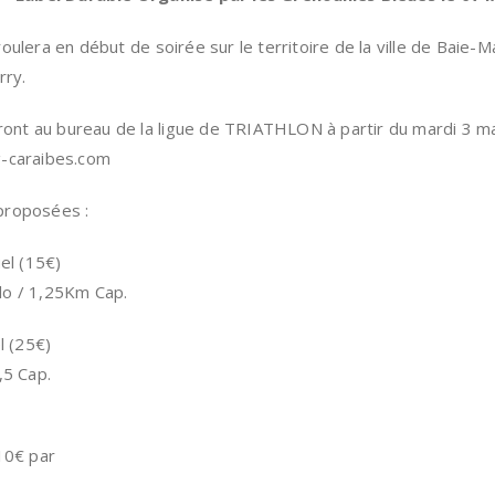
ulera en début de soirée sur le territoire de la ville de Baie-M
rry.
eront au bureau de la ligue de TRIATHLON à partir du mardi 3 
g-caraibes.com
proposées :
el (15€)
lo / 1,25Km Cap.
l (25€)
,5 Cap.
10€ par