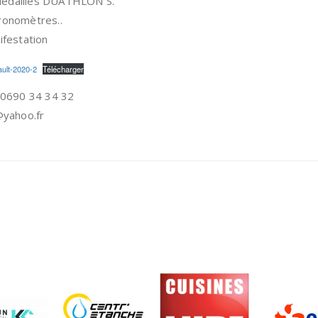
édailles DUATHLON S.
ronomètres..
ifestation
ult-2020-2
Télécharger
/ 0690 34 34 32
@yahoo.fr